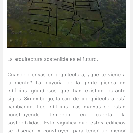
La arquitectura sostenible es el futuro.
Cuando piensas en arquitectura, ¿qué te viene a
la mente? La mayoría de la gente piensa en
edificios grandiosos que han existido durante
siglos. Sin embargo, la cara de la arquitectura está
cambiando. Los edificios más nuevos se están
construyendo teniendo en cuenta la
sostenibilidad. Esto significa que estos edificios
se diseñan y construyen para tener un menor