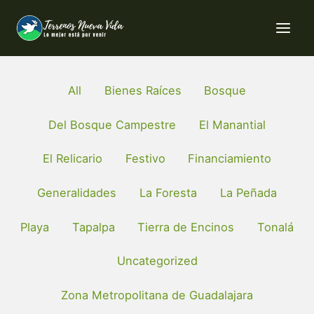
Skip
Filter
to
posts
content
by
category
All
Bienes Raíces
Bosque
Del Bosque Campestre
El Manantial
El Relicario
Festivo
Financiamiento
Generalidades
La Foresta
La Peñada
Playa
Tapalpa
Tierra de Encinos
Tonalá
Uncategorized
Zona Metropolitana de Guadalajara