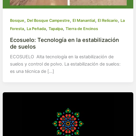
,
,
,
,
Bosque
Del Bosque Campestre
El Manantial
El Relicario
La
,
,
,
Foresta
La Peñada
Tapalpa
Tierra de Encinos
Ecosuelo: Tecnología en la estabilización
de suelos
ECOSUELO Alta tecnología en la estabilización de
suelos y control de polvo. La estabilización de suelos:
es una técnica de […]